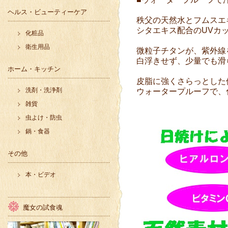
ヘルス・ビューティーケア
秩父の天然水とフムスエ
シタエキス配合のUVカ
化粧品
衛生用品
微粒子チタンが、紫外線
白浮きせず、少量でも滑
ホーム・キッチン
皮脂に強くさらっとした
洗剤・洗浄剤
ウォータープルーフで、
雑貨
虫よけ・防虫
鍋・食器
その他
本・ビデオ
魔女の試食魂