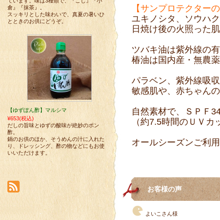
ています。味は3種類で、『こし』『小
【サンプロテクターの
倉』『抹茶』。
スッキリとした味わいで、真夏の暑いひ
ユキノシタ、ソウハク
とときのお供にどうぞ。
日焼け後の火照った肌
ツバキ油は紫外線の有
椿油は国内産・無農薬
パラベン、紫外線吸収
敏感肌や、赤ちゃんの
自然素材で、ＳＰＦ34
【ゆずぽん酢】マルシマ
¥653
(税込)
（約7.5時間のＵＶ
だしの旨味とゆずの酸味が絶妙のポン
酢。
鍋のお供のほか、そうめんの汁に入れた
オールシーズンご利用
り、ドレッシング、酢の物などにもお使
いいただけます。
お客様の声
よいこさん様