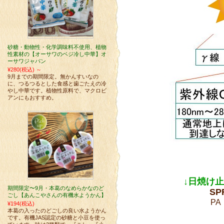
砂糖・動物性・化学調味料不使用、植物
性素材の【オーサワのベジ冷し中華】オ
ーサワジャパン
¥280
(税込)
～
9月までの期間限定。無かんすいなの
に、つるつるとした食感と歯ごたえの冷
やし中華です。植物性原料で、マクロビ
アンにもおすすめ。
↓日焼け
期間限定〜9月・本葛のなめらかなのど
S
ごし【あんこやさんの有機水ようかん】
P
¥194
(税込)
本葛の入ったのどごしの良い水ようかん
です。有機JAS認定の砂糖と小豆を使っ