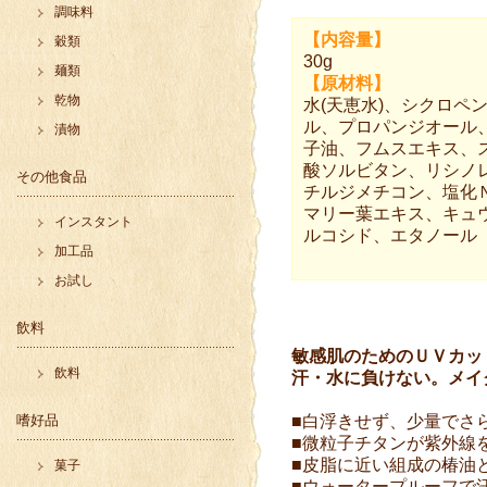
調味料
【内容量】
穀類
30g
麺類
【原材料】
乾物
水(天恵水)、シクロ
ル、プロパンジオール
漬物
子油、フムスエキス、
酸ソルビタン、リシノ
その他食品
チルジメチコン、塩化
マリー葉エキス、キュ
インスタント
ルコシド、エタノール
加工品
お試し
飲料
敏感肌のためのＵＶカッ
飲料
汗・水に負けない。メイ
嗜好品
■白浮きせず、少量でさら
■微粒子チタンが紫外線
■皮脂に近い組成の椿油
菓子
■ウォータープルーフで