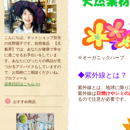
こんにちは。ネットショップ担当
の佐野陽子です。自然食品 【元
氣界】では、あなたが健康で幸せ
に過ごせるお手伝いをしていま
※オーガニックハーブ 
す。あなたにぴったりの商品が見
つかるアドバイスもしていますの
で、お気軽にご相談くださいね。
◆紫外線とは？
プロフィール
店長日記はこちら >>
紫外線とは、地球に降り
紫外線は
日焼けやシミの
るので注意が必要です。
おすすめ商品