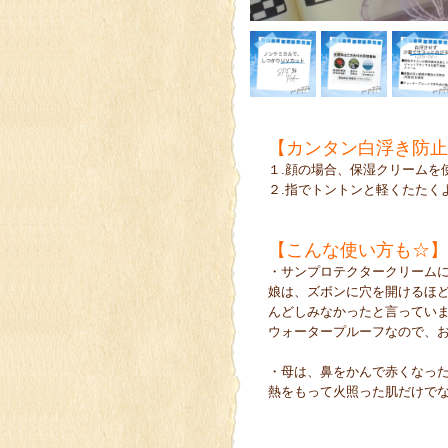
【カンタン白浮き防止
１.顔の場合、保湿クリームを
２.指でトントンと軽くたたく
【こんな使い方も☆】
・サンプロテクタークリーム
娘は、ズボンに穴を開けるほ
んどしみなかったと言ってい
ウォータープルーフなので、
・母は、鼻をかんで赤くなっ
熱をもって火照った肌だけで