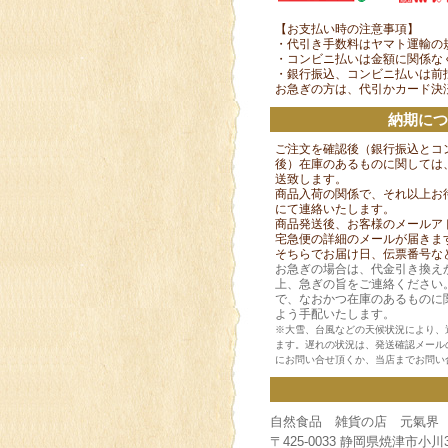
【お支払い時の注意事項】
・代引き手数料はヤマト運輸の
・コンビニ払いは金額に関係な
・銀行振込、コンビニ払いは前
お急ぎの方は、代引かカード決
納期に
ご注文を確認後（銀行振込とコ
後）在庫のあるものに関しては
送致します。
商品入荷の関係で、それ以上お
にて連絡いたします。
商品発送後、お客様のメールア
宅急便の詳細のメールが届きま
そちらでお届け日、伝票番号な
お急ぎの場合は、代金引き換え
上、急ぎの旨をご連絡ください
で、なおかつ在庫のあるものに
よう手配いたします。
※大雪、台風などの天候状況により、
ます。遅れの状況は、発送確認メール
にお問い合せ頂くか、当店までお問い
自然食品 雑貨の店 元氣界
〒425-0033 静岡県焼津市小川36