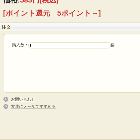
価格:
583円
(税込)
布ナプキンの愛用者が開発をした生理中の腰が安心するナプキンの提案です。
[ポイント還元 5ポイント～]
注文
購入数：
個
お問い合わせ
友達にメールですすめる