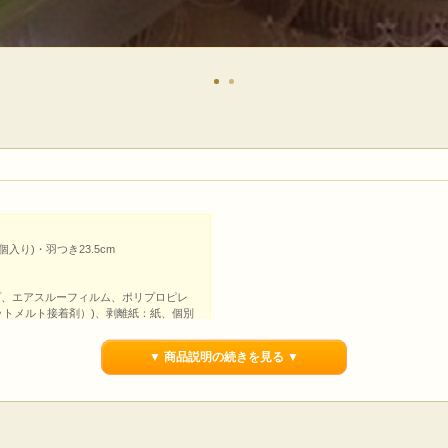
個入り)・羽つき23.5cm
プ、エアスルーフィルム、ポリプロピレ
ットメルト接着剤）)、剥離紙：紙、個別
リエチレン
▼ 商品説明の続きを見る ▼
根つき】ナチュラムーン