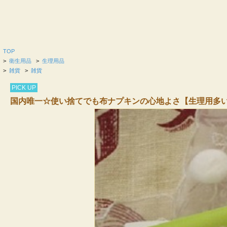
TOP
>
衛生用品
>
生理用品
>
雑貨
>
雑貨
PICK UP
国内唯一☆使い捨てでも布ナプキンの心地よさ【生理用多