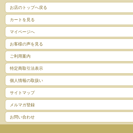
お店のトップへ戻る
カートを見る
マイページへ
生理用ナプキンは、女性の社会進出にともなって、進化を遂げて来ましたよね。
お客様の声を見る
高分子吸収材を使うことで、ナプキンそのものが薄く持ち歩きにかさばらなくなりま
長時間でも漏れず、替えに行けない時でも安心できるようになったのです。
ご利用案内
デオドラント成分が入り、経血特有の血生臭を感じることもなくなりました。
特定商取引法表示
そして、今では経血すら見えないようなトップシートを使ってあるのです。
今の若い世代は、本当の生理の量も臭いも色も知らないで、過ごしているのかもしれ
個人情報の取扱い
そうかと思えば、布ナプキンが静かなブームを呼んでいます。
サイトマップ
婦人科系にトラブルのある人が増えたことも原因でしょうが、布ナプキンの気持ちよ
メルマガ登録
でも、布ナプキンは仕事をしている女性には不便なものです。
使い終わったナプキンを持ち歩かなければらないし、洗うのも手間という意見が多い
お問い合わせ
布ナプキンは、この心地よさと引き換えに、不便な事が多いのも事実なのです。