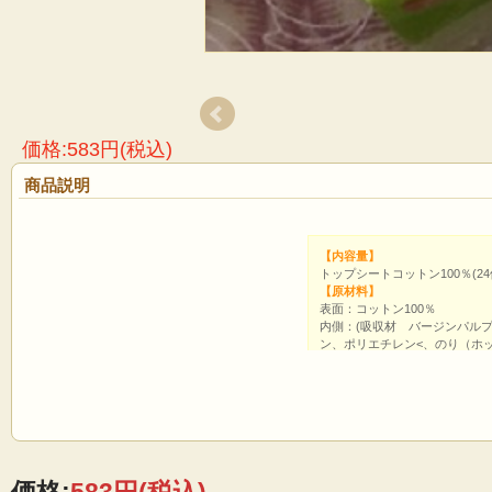
価格:583円(税込)
商品説明
【内容量】
トップシートコットン100％(24
【原材料】
表面：コットン100％
内側：(吸収材 バージンパル
ン、ポリエチレン<、のり（ホ
包装紙：ポ
国内唯一☆使い捨てでも布ナプキンの心地よさ【多い日の昼用・羽
やってますか？毎月の生理に向き合う大切さ。